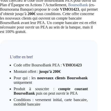
Vous cherchez le code offre BoursoBank PEA pour ouvrir un
Plan d’Épargne en Actions ? Actuellement,
BoursoBank
(ex-
Boursorama Banque) propose le code
VIMO1423
, qui permet
d’obtenir jusqu’à
200€
sous conditions. Cette offre concerne
les nouveaux clients qui ouvrent un compte bancaire
BoursoBank avant leur PEA. Un compte bancaire est en effet
nécessaire pour ouvrir un PEA au sein de la banque, mais il
est 100% gratuit.
L’offre en bref
Code offre BoursoBank PEA :
VIMO1423
Montant offert :
jusqu’à 200€
Pour qui : les
nouveaux clients Boursobank
uniquement
Produit à souscrire :
compte courant
BoursoBank
puis on peut ouvrir le PEA
Conditions : versement initial, carte bancaire,
mobilité bancaire