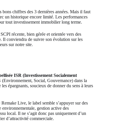
ès bons chiffres des 3 dernières années. Mais il faut
vec un historique encore limité. Les performances
ur tout investissement immobilier long terme.
 SCPI récente, bien gérée et orientée vers des
e
. Il conviendra de suivre son évolution sur les
urs sur notre site.
bellisée ISR (Investissement Socialement
ESG (Environnement, Social, Gouvernance) dans la
ar les épargnants, soucieux de donner du sens à leurs
de Remake Live, le label semble s’appuyer sur des
ce environnementale, gestion active des
issu local. Il ne s’agit donc pas uniquement d’un
ier d’attractivité commerciale.