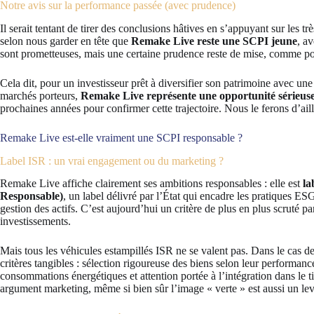
Notre avis sur la performance passée (avec prudence)
Il serait tentant de tirer des conclusions hâtives en s’appuyant sur les tr
selon nous garder en tête que
Remake Live reste une SCPI jeune
, a
sont prometteuses, mais une certaine prudence reste de mise, comme po
Cela dit, pour un investisseur prêt à diversifier son patrimoine avec une
marchés porteurs,
Remake Live représente une opportunité sérieus
prochaines années pour confirmer cette trajectoire. Nous le ferons d’aille
Remake Live est-elle vraiment une SCPI responsable ?
Label ISR : un vrai engagement ou du marketing ?
Remake Live affiche clairement ses ambitions responsables : elle est
la
Responsable)
, un label délivré par l’État qui encadre les pratiques 
gestion des actifs. C’est aujourd’hui un critère de plus en plus scruté p
investissements.
Mais tous les véhicules estampillés ISR ne se valent pas. Dans le cas 
critères tangibles : sélection rigoureuse des biens selon leur performan
consommations énergétiques et attention portée à l’intégration dans le t
argument marketing, même si bien sûr l’image « verte » est aussi un lev