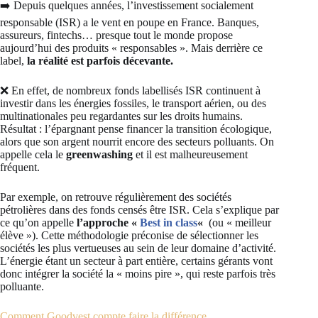
➡️ Depuis quelques années, l’investissement socialement
responsable (ISR) a le vent en poupe en France. Banques,
assureurs, fintechs… presque tout le monde propose
aujourd’hui des produits « responsables ». Mais derrière ce
label,
la réalité est parfois décevante.
❌ En effet, de nombreux fonds labellisés ISR continuent à
investir dans les énergies fossiles, le transport aérien, ou des
multinationales peu regardantes sur les droits humains.
Résultat : l’épargnant pense financer la transition écologique,
alors que son argent nourrit encore des secteurs polluants. On
appelle cela le
greenwashing
et il est malheureusement
fréquent.
Par exemple, on retrouve régulièrement des sociétés
pétrolières dans des fonds censés être ISR. Cela s’explique par
ce qu’on appelle
l’approche «
Best in class
«
(ou « meilleur
élève »). Cette méthodologie préconise de sélectionner les
sociétés les plus vertueuses au sein de leur domaine d’activité.
L’énergie étant un secteur à part entière, certains gérants vont
donc intégrer la société la « moins pire », qui reste parfois très
polluante.
Comment Goodvest compte faire la différence