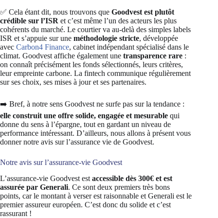
✅ Cela étant dit, nous trouvons que
Goodvest est plutôt
crédible sur l’ISR
et c’est même l’un des acteurs les plus
cohérents du marché. Le courtier va au-delà des simples labels
ISR et s’appuie sur une
méthodologie stricte
, développée
avec
Carbon4 Finance
, cabinet indépendant spécialisé dans le
climat. Goodvest affiche également une
transparence rare
:
on connaît précisément les fonds sélectionnés, leurs critères,
leur empreinte carbone. La fintech communique régulièrement
sur ses choix, ses mises à jour et ses partenaires.
➡️ Bref, à notre sens Goodvest ne surfe pas sur la tendance :
elle construit une offre solide, engagée et mesurable
qui
donne du sens à l’épargne, tout en gardant un niveau de
performance intéressant. D’ailleurs, nous allons à présent vous
donner notre avis sur l’assurance vie de Goodvest.
Notre avis sur l’assurance-vie Goodvest
L’assurance-vie Goodvest est
accessible dès 300€ et est
assurée par Generali
. Ce sont deux premiers très bons
points, car le montant à verser est raisonnable et Generali est le
premier assureur européen. C’est donc du solide et c’est
rassurant !