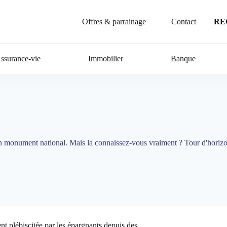
Offres & parrainage
Contact
RE
ssurance-vie
Immobilier
Banque
e un monument national. Mais la connaissez-vous vraiment ? Tour d'horiz
ent plébiscitée par les épargnants depuis des