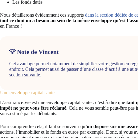
Les fonds datés
Nous détaillerons évidemment ces supports
dans la section dédiée de ce
tout ce dont on a besoin au sein de la même enveloppe qu’est l’ass
en France !
💡 Note de Vincent
Cet avantage permet notamment de simplifier votre gestion en reg
endroit. Cela permet aussi de passer d’une classe d’actif à une aut
section suivante.
Une enveloppe capitalisante
L’assurance-vie est une enveloppe capitalisante : c’est-à-dire que
tant 
impôt ne peut vous être réclamé
. Cela ne vous semble peut-être pas i
sous-estimé par les débutants.
Pour comprendre cela, il faut se souvenir qu’
on dispose sur une assur
actions, l’immobilier et le fonds en euros par exemple. Donc, si vous av
assurance-vie et que ceux-ci sont en plus-value, vous pouvez sécuriser 