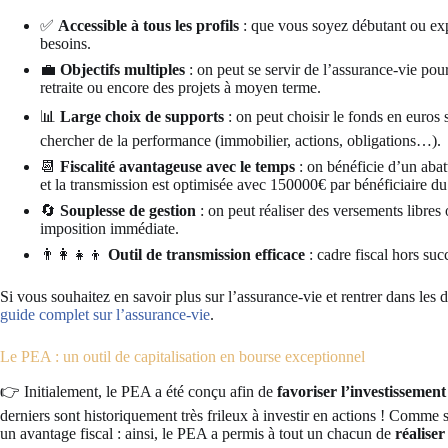
✅
Accessible à tous les profils
: que vous soyez débutant ou exp
besoins.
💼
Objectifs multiples
: on peut se servir de l’assurance-vie pour
retraite ou encore des projets à moyen terme.
📊
Large choix de supports
: on peut choisir le fonds en euros 
chercher de la performance (immobilier, actions, obligations…).
📆
Fiscalité avantageuse avec le temps
: on bénéficie d’un abat
et la transmission est optimisée avec 150000€ par bénéficiaire du
🔄
Souplesse de gestion
: on peut réaliser des versements libres
imposition immédiate.
👨‍👩‍👧‍👦
Outil de transmission efficace
: cadre fiscal hors suc
Si vous souhaitez en savoir plus sur l’assurance-vie et rentrer dans les
guide complet sur l’assurance-vie
.
Le PEA : un outil de capitalisation en bourse exceptionnel
👉 Initialement, le PEA a été conçu afin de
favoriser l’investissemen
derniers sont historiquement très frileux à investir en actions ! Comme s
un avantage fiscal : ainsi, le PEA a permis à tout un chacun de
réalise