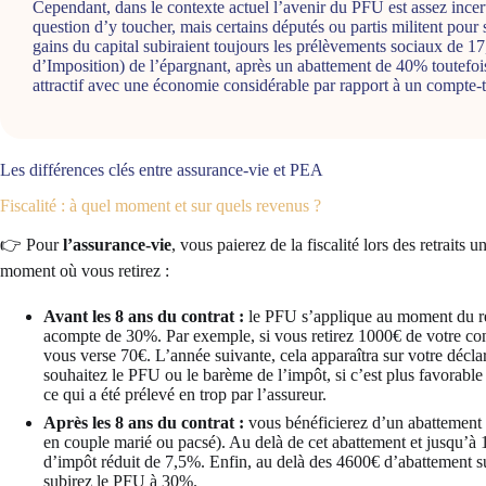
Cependant, dans le contexte actuel l’avenir du PFU est assez incert
question d’y toucher, mais certains députés ou partis militent pour s
gains du capital subiraient toujours les prélèvements sociaux de 
d’Imposition) de l’épargnant, après un abattement de 40% toutefoi
attractif avec une économie considérable par rapport à un compte-ti
Les différences clés entre assurance-vie et PEA
Fiscalité : à quel moment et sur quels revenus ?
👉 Pour
l’assurance-vie
, vous paierez de la fiscalité lors des retraits
moment où vous retirez :
Avant les 8 ans du contrat :
le PFU s’applique au moment du retr
acompte de 30%. Par exemple, si vous retirez 1000€ de votre co
vous verse 70€. L’année suivante, cela apparaîtra sur votre décla
souhaitez le PFU ou le barème de l’impôt, si c’est plus favorable 
ce qui a été prélevé en trop par l’assureur.
Après les 8 ans du contrat :
vous bénéficierez d’un abattement 
en couple marié ou pacsé). Au delà de cet abattement et jusqu’à
d’impôt réduit de 7,5%. Enfin, au delà des 4600€ d’abattement s
subirez le PFU à 30%.