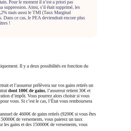
ain. Pour le moment il n’est a priori pas
a suppression. Ainsi, s’il était supprimé, les
17,2% mais aussi le TMI (Taux Marginal
s. Dans ce cas, le PEA deviendrait encore plus
tres !
 uniquement. Il y a deux possibilités en fonction du
ait et l’assureur prélèvera sur vos gains retirés un
ntrat
dont 100€ de gains
, l’assureur retient 30€ et
ration d’impôt. Vous pourrez alors choisir si vous
pour vous. Si c’est le cas, l’État vous remboursera
annuel de 4600€ de gains retirés (9200€ si vous êtes
 150000€ de versements, vous paierez un taux
ur les gains et des 150000€ de versements, vous