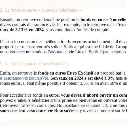
2. Le fonds en euros « Nouvelle Génération »
Ensuite, on retrouve en deuxième position le
fonds en euros Nouvelle
divers contrats d’assurance-vie. Par exemple, on le retrouve dans l’exc
taux de 3,13% en 2024
, sans conditions d’unités de compte.
C’est selon nous un des meilleurs fonds en euros actuellement et il devr
proposé par un assureur très solide, Spirica, qui est une filiale du Grou
nous vous recommandons l’assurance vie Linxea Spirit 2 (
souscription 
3. Le fonds en euros « Euro Exclusif »
Enfin, on retrouve le
fonds en euros Euro Exclusif
est proposé par l
d’assurance-vie BoursoVie
.
Son taux en 2024 s’est élevé à 3%
nets de
fonds euros. Il était même possible d’obtenir 3,5% si on avait 50% d’u
Pour accéder à ce fonds en euros,
vous devez d’abord ouvrir un com
pouvez d’ailleurs bénéficier d’une prime de bienvenue en ouvrant votr
(retrouvez l’offre en cours chez BoursoBank
en cliquant ici
). Une fois
souscrire leur assurance-vie BoursoVie
et y investir librement sur le