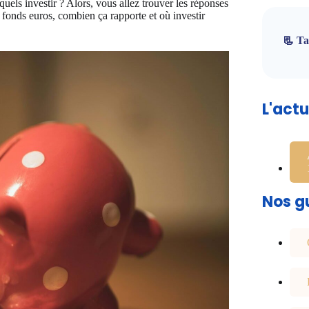
uels investir ? Alors, vous allez trouver les réponses
 fonds euros, combien ça rapporte et où investir
📃 Ta
L'act
Nos gu