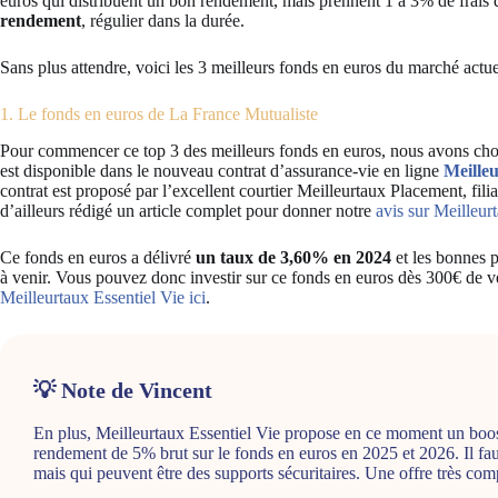
euros qui distribuent un bon rendement, mais prennent 1 à 3% de frais 
rendement
, régulier dans la durée.
Sans plus attendre, voici les 3 meilleurs fonds en euros du marché actue
1. Le fonds en euros de La France Mutualiste
Pour commencer ce top 3 des meilleurs fonds en euros, nous avons cho
est disponible dans le nouveau contrat d’assurance-vie en ligne
Meilleu
contrat est proposé par l’excellent courtier Meilleurtaux Placement, fi
d’ailleurs rédigé un article complet pour donner notre
avis sur Meilleu
Ce fonds en euros a délivré
un taux de 3,60% en 2024
et les bonnes 
à venir. Vous pouvez donc investir sur ce fonds en euros dès 300€ de v
Meilleurtaux Essentiel Vie ici
.
💡 Note de Vincent
En plus, Meilleurtaux Essentiel Vie propose en ce moment un boost
rendement de 5% brut sur le fonds en euros en 2025 et 2026. Il fa
mais qui peuvent être des supports sécuritaires. Une offre très comp