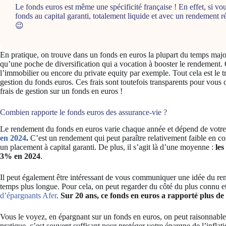
Le fonds euros est même une spécificité française ! En effet, si vo
fonds au capital garanti, totalement liquide et avec un rendement ré
😉
En pratique, on trouve dans un fonds en euros la plupart du temps majori
qu’une poche de diversification qui a vocation à booster le rendement. 
l’immobilier ou encore du private equity par exemple. Tout cela est le tr
gestion du fonds euros. Ces frais sont toutefois transparents pour vous 
frais de gestion sur un fonds en euros !
Combien rapporte le fonds euros des assurance-vie ?
Le rendement du fonds en euros varie chaque année et dépend de votre 
en 2024
.
C’est un rendement qui peut paraître relativement faible en co
un placement à capital garanti. De plus, il s’agit là d’une moyenne :
les
3% en 2024
.
Il peut également être intéressant de vous communiquer une idée du re
temps plus longue. Pour cela, on peut regarder du côté du plus connu et
d’épargnants Afer
.
Sur 20 ans, ce fonds en euros a rapporté plus 
Vous le voyez, en épargnant sur un fonds en euros, on peut raisonnabl
pratique, c’est souvent suffisant pour protéger votre épargne de l’inflat