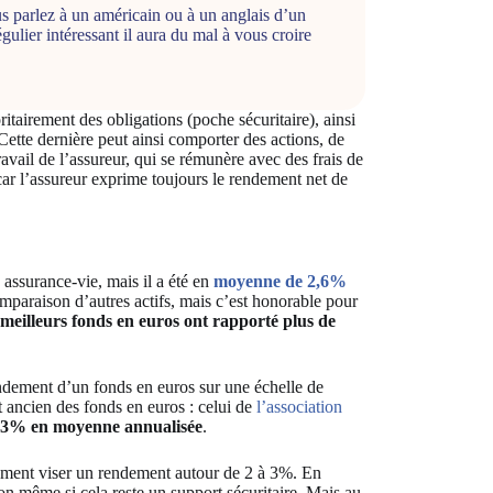
us parlez à un américain ou à un anglais d’un
gulier intéressant il aura du mal à vous croire
tairement des obligations (poche sécuritaire), ainsi
Cette dernière peut ainsi comporter des actions, de
avail de l’assureur, qui se rémunère avec des frais de
car l’assureur exprime toujours le rendement net de
assurance-vie, mais il a été en
moyenne de 2,6%
mparaison d’autres actifs, mais c’est honorable pour
 meilleurs fonds en euros ont rapporté plus de
ndement d’un fonds en euros sur une échelle de
 ancien des fonds en euros : celui de
l’association
de 3% en moyenne annualisée
.
ement viser un rendement autour de 2 à 3%. En
ion même si cela reste un support sécuritaire. Mais au