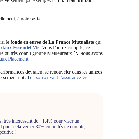
de versement par exemple. Enfin, il faut
un bon
llement, à notre avis.
isi le
fonds en euros de La France Mutualiste
qui
rtaux Essentiel Vie
. Vous l’aurez compris, ce
liale du très connu groupe Meilleurtaux 🙂 Nous avons
rtaux Placement
.
performances devraient se renouveler dans les années
ersement initial
en souscrivant l’assurance-vie
 très intéressant de +1,4% pour viser un
ut pour cela verser 30% en unités de compte,
étitive !