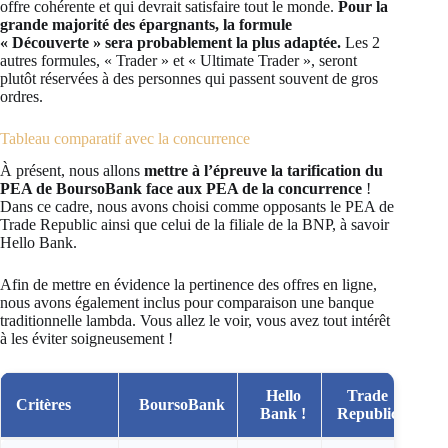
offre cohérente et qui devrait satisfaire tout le monde.
Pour la
grande majorité des épargnants, la formule
« Découverte » sera probablement la plus adaptée.
Les 2
autres formules, « Trader » et « Ultimate Trader », seront
plutôt réservées à des personnes qui passent souvent de gros
ordres.
Tableau comparatif avec la concurrence
À présent, nous allons
mettre à l’épreuve la tarification du
PEA de BoursoBank face aux PEA de la concurrence
!
Dans ce cadre, nous avons choisi comme opposants le PEA de
Trade Republic ainsi que celui de la filiale de la BNP, à savoir
Hello Bank.
Afin de mettre en évidence la pertinence des offres en ligne,
nous avons également inclus pour comparaison une banque
traditionnelle lambda. Vous allez le voir, vous avez tout intérêt
à les éviter soigneusement !
Hello
Trade
Critères
BoursoBank
Bank !
Republic
trad