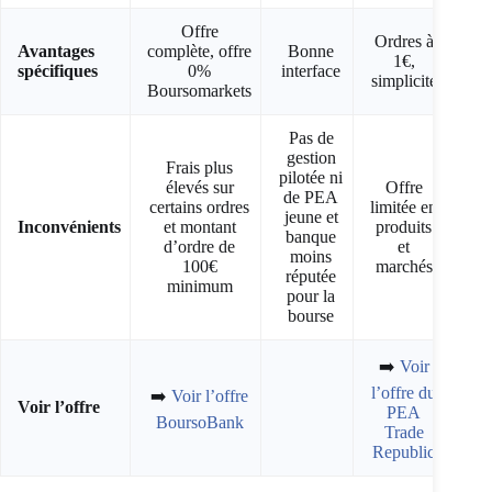
Offre
Ordres à
Pré
Avantages
complète, offre
Bonne
1€,
con
spécifiques
0%
interface
simplicité
Boursomarkets
Pas de
gestion
Frais plus
pilotée ni
élevés sur
Offre
de PEA
certains ordres
limitée en
jeune et
F
Inconvénients
et montant
produits
banque
d’ordre de
et
moins
100€
marchés
réputée
minimum
pour la
bourse
➡️
Voir
l’offre du
➡️
Voir l’offre
Voir l’offre
PEA
BoursoBank
Trade
Republic