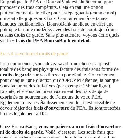
En pratique, le PEA de BoursoBank est plutôt connu pour
proposer des frais compétitifs. Cela en fait une option
particulièrement attractive pour les épargnants (comme moi)
qui sont allergiques aux frais. Contrairement à certaines
banques traditionnelles, BoursoBank applique en effet une
politique tarifaire modérée, avec des frais de courtage réduits
et sans droits de garde. Sans plus attendre, voyons donc quels
sont
les frais du PEA BoursoBank en détail.
Frais d’ouverture et droits de garde
Pour commencer, vous devez savoir une chose : la quasi
totalité des banques physiques facture des frais sous forme de
droits de garde
sur vos titres en portefeuille. Concrètement,
pour chaque ligne d’action ou d’OPCVM détenue, la banque
vous facturera des frais fixes (par exemple 15€ par ligne).
Ensuite, elle vous facturera également des frais de garde
exprimés en pourcentage de l’encours de votre PEA.
Egalement, chez les établissements en dur, il est possible de
devoir régler des
frais d’ouverture
du PEA. Ils sont toutefois
limités légalement à 10€.
Chez BoursoBank,
vous ne paierez aucun frais d’ouverture
ni de droits de garde.
Voilà, c’est tout. Les seuls frais que
vous supporterez, comme nous allons le voir, seront les frais