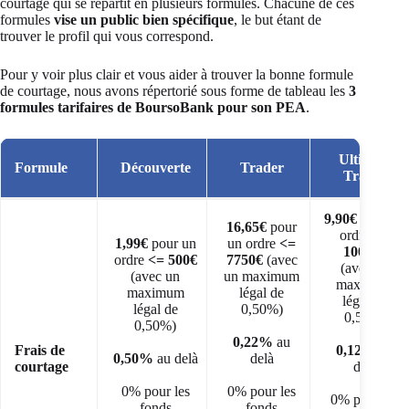
courtage qui se répartit en plusieurs formules. Chacune de ces
formules
vise un public bien spécifique
, le but étant de
trouver le profil qui vous correspond.
Pour y voir plus clair et vous aider à trouver la bonne formule
de courtage, nous avons répertorié sous forme de tableau les
3
formules tarifaires de BoursoBank pour son PEA
.
Ultimate
Formule
Découverte
Trader
Trader
9,90€
pour un
16,65€
pour
ordre
<=
1,99€
pour un
un ordre
<=
10000€
ordre
<= 500€
7750€
(avec
(avec un
(avec un
un maximum
maximum
maximum
légal de
légal de
légal de
0,50%)
0,50%)
0,50%)
0,22%
au
Frais de
0,12%
au
0,50%
au delà
delà
courtage
delà
0% pour les
0% pour les
0% pour les
fonds
fonds