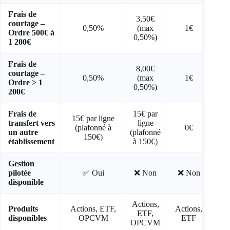
Frais de
3,50€
courtage –
0,50%
(max
1€
Ordre 500€ à
0,50%)
1 200€
Frais de
8,00€
courtage –
0,50%
(max
1€
Ordre > 1
0,50%)
200€
Frais de
15€ par
15€ par ligne
15€
transfert vers
ligne
(plafonné à
0€
(p
un autre
(plafonné
150€)
établissement
à 150€)
Gestion
pilotée
✅ Oui
❌ Non
❌ Non
disponible
Actions,
Produits
Actions, ETF,
Actions,
Act
ETF,
disponibles
OPCVM
ETF
OPCVM