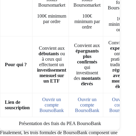
fonds
Boursomarket
Boursomarket
Boursomarket
100€ minimum
100€
100€
par ordre
minimum par
minimum par
ordre
ordre
Convient aux
Convient aux
Convient aux
experts
qui
épargnants
débutants
ou
ont une
plus
à ceux qui
pratique de
confirmés
Pour qui ?
effectuent un
trading
très
qui
investissement
régulière
investissent
mensuel sur
avec des
des
montants
un ETF
montants
élevés
élevés
Ouvrir un
Ouvrir un
Ouvrir un
Lien de
compte
compte
compte
souscription
BoursoBank
BoursoBank
BoursoBank
Présentation des frais du PEA BoursoBank
Finalement, les trois formules de BoursoBank composent une